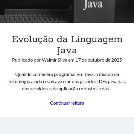
Como Evitar Problemas ao Configurar um Ambiente Nextjs + Antd +
Tailwind + Typescript: Pensamento Sistêmico para Programadores
13 de junho de 2024
Entendendo o Algoritmo Hourglass Sum em Arrays 2D
29 de novembro de 2023
Métricas Avançadas : Explorando a Média Winsorizada, Média de
Evolução da Linguagem
Médias, Desvio Absoluto Mediano e Média Logarítmica
7 de novembro de 2023
Java
Publicado por
Walmir Silva
em
17 de outubro de 2025
Arquivos
Quando comecei a programar em Java, o mundo da
Arquivos
tecnologia ainda respirava o ar das grandes IDEs pesadas,
dos servidores de aplicação robustos e das…
Algorithm Playground
Evolução
Continuar leitura
Algoritmos
da
Data Science
Linguagem
Design Pattern
Java
Docker
E-book