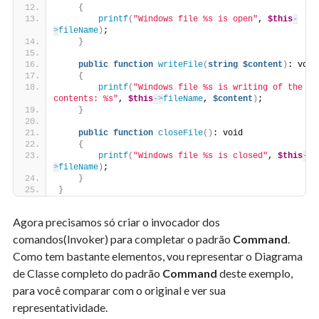
{
printf
(
"Windows file %s is open"
, 
$this
-
>
fileName
)
;
}
public
function
writeFile
(
string
$content
)
: void
{
printf
(
"Windows file %s is writing of the 
contents: %s"
, 
$this
->
fileName
, 
$content
)
;
}
public
function
closeFile
()
: void
{
printf
(
"Windows file %s is closed"
, 
$this
-
>
fileName
)
;
}
}
Agora precisamos só criar o invocador dos
comandos(Invoker) para completar o padrão
Command
.
Como tem bastante elementos, vou representar o Diagrama
de Classe completo do padrão
Command
deste exemplo,
para você comparar com o original e ver sua
representatividade.