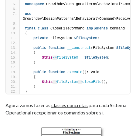
namespace
 Growthdev\DesignPatterns\Behavioral\Comman
use
Growthdev\DesignPatterns\Behavioral\Command\Receiver\
final
class
 CloseFileCommand 
implements
 Command
{
private
 FileSystem 
$fileSystem
;
public
function
__construct
(
FileSystem 
$fileSyst
{
$this
->
fileSystem
 = 
$fileSystem
;
}
public
function
execute
()
: void
{
$this
->
fileSystem
->
closeFile
()
;
}
}
Agora vamos fazer as
classes concretas
para cada Sistema
Operacional recepcionar os comandos sobre si.