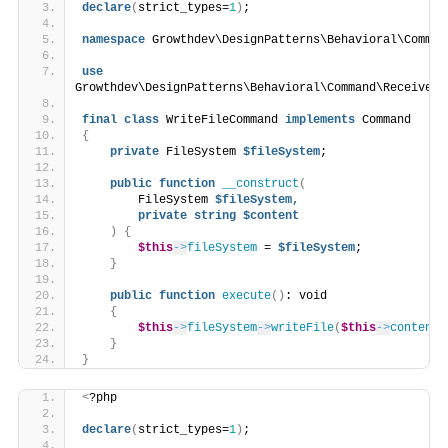
declare
(
strict_types=
1
)
;
namespace
 Growthdev\DesignPatterns\Behavioral\Comman
use
Growthdev\DesignPatterns\Behavioral\Command\Receiver\
final
class
 WriteFileCommand 
implements
 Command
{
private
 FileSystem 
$fileSystem
;
public
function
__construct
(
        FileSystem 
$fileSystem,
private
string
$content
)
{
$this
->
fileSystem
 = 
$fileSystem
;
}
public
function
execute
()
: void
{
$this
->
fileSystem
->
writeFile
(
$this
->
content
)
}
}
<
?php
declare
(
strict_types=
1
)
;