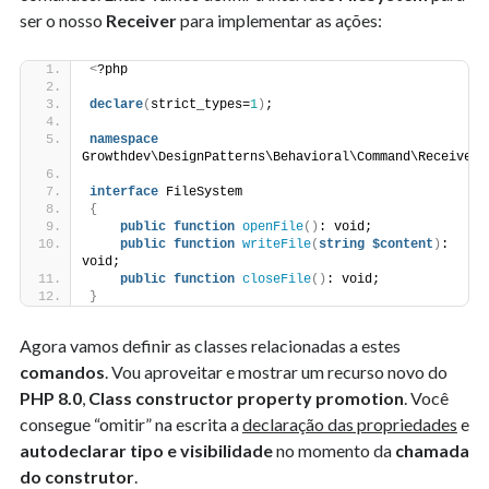
ser o nosso
Receiver
para implementar as ações:
<
?php
declare
(
strict_types=
1
)
;
namespace
Growthdev\DesignPatterns\Behavioral\Command\Receiver;
interface
 FileSystem
{
public
function
openFile
()
: void;
public
function
writeFile
(
string
$content
)
: 
void;
public
function
closeFile
()
: void;
}
Agora vamos definir as classes relacionadas a estes
comandos
. Vou aproveitar e mostrar um recurso novo do
PHP 8.0
,
Class constructor property promotion
. Você
consegue “omitir” na escrita a
declaração das propriedades
e
autodeclarar tipo e visibilidade
no momento da
chamada
do construtor
.