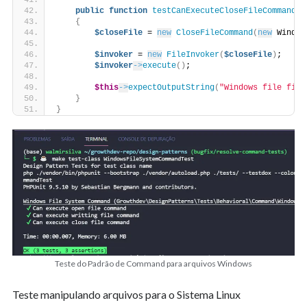
public
function
testCanExecuteCloseFileCommand
()
{
$closeFile
 = 
new
CloseFileCommand
(
new
 Window
$invoker
 = 
new
FileInvoker
(
$closeFile
)
;
$invoker
->
execute
()
;
$this
->
expectOutputString
(
"Windows file file
}
}
Teste do Padrão de Command para arquivos Windows
Teste manipulando arquivos para o Sistema Linux