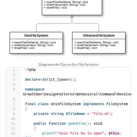
Diagrama de Classe dos File Systems
<
?php
declare
(
strict_types=
1
)
;
namespace
Growthdev\DesignPatterns\Behavioral\Command\Receiver;
final
class
 UnixFileSystem 
implements
 FileSystem
{
private
string
$fileName
 = 
'file.sh'
;
public
function
openFile
()
: void
{
printf
(
"Unix file %s is open"
, 
$this
-