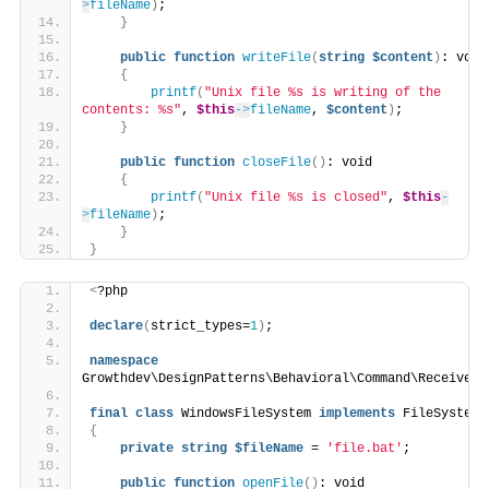
>
fileName
)
;
}
public
function
writeFile
(
string
$content
)
: void
{
printf
(
"Unix file %s is writing of the 
contents: %s"
, 
$this
->
fileName
, 
$content
)
;
}
public
function
closeFile
()
: void
{
printf
(
"Unix file %s is closed"
, 
$this
-
>
fileName
)
;
}
}
<
?php
declare
(
strict_types=
1
)
;
namespace
Growthdev\DesignPatterns\Behavioral\Command\Receiver;
final
class
 WindowsFileSystem 
implements
 FileSystem
{
private
string
$fileName
 = 
'file.bat'
;
public
function
openFile
()
: void