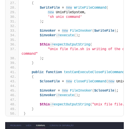
{
$writeFile
 = 
new
WriteFileCommand
(
new
 UnixFileSystem,
'sh unix command'
)
;
$invoker
 = 
new
FileInvoker
(
$writeFile
)
;
$invoker
->
execute
()
;
$this
->
expectOutputString
(
"Unix file file.sh is writing of the cont
command"
)
;
}
public
function
testCanExecuteCloseFileCommand
()
{
$closeFile
 = 
new
CloseFileCommand
(
new
 UnixFi
$invoker
 = 
new
FileInvoker
(
$closeFile
)
;
$invoker
->
execute
()
;
$this
->
expectOutputString
(
"Unix file file.sh
}
}