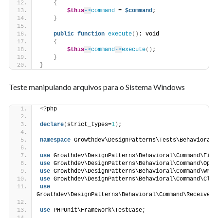
{
$this
->
command
 = 
$command
;
}
public
function
execute
()
: void
{
$this
->
command
->
execute
()
;
}
}
Teste manipulando arquivos para o Sistema Windows
<
?php
declare
(
strict_types=
1
)
;
namespace
 Growthdev\DesignPatterns\Tests\Behavioral\
use
 Growthdev\DesignPatterns\Behavioral\Command\File
use
 Growthdev\DesignPatterns\Behavioral\Command\Open
use
 Growthdev\DesignPatterns\Behavioral\Command\Writ
use
 Growthdev\DesignPatterns\Behavioral\Command\Clos
use
Growthdev\DesignPatterns\Behavioral\Command\Receiver\
use
 PHPUnit\Framework\TestCase;