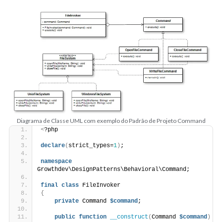
Diagrama de Classe UML com exemplo do Padrão de Projeto Command
<
?php
declare
(
strict_types=
1
)
;
namespace
Growthdev\DesignPatterns\Behavioral\Command;
final
class
 FileInvoker
{
private
 Command 
$command
;
public
function
__construct
(
Command 
$command
)