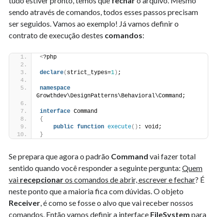
tudo estiver pronto, temos que
fechar
o arquivo. Mesmo
sendo através de comandos, todos esses passos precisam
ser seguidos. Vamos ao exemplo! Já vamos definir o
contrato de execução destes
comandos
:
<
?php
declare
(
strict_types=
1
)
;
namespace
Growthdev\DesignPatterns\Behavioral\Command;
interface
 Command
{
public
function
execute
()
: void;
}
Se prepara que agora o padrão
Command
vai fazer total
sentido quando você responder a seguinte pergunta:
Quem
vai
recepcionar
os comandos de abrir, escrever e fechar
? É
neste ponto que a maioria fica com dúvidas. O objeto
Receiver
, é como se fosse o alvo que vai receber nossos
comandos. Então vamos definir a interface
FileSystem
para