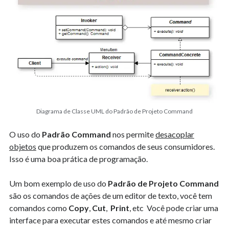
Estatística
Fluência Inglês
Fundamentos de Software
Infraestrutura
Java
Machine Learning
Matemática
Padrões de Projetos
PHP
Diagrama de Classe UML do Padrão de Projeto Command
Programação
Sistemas de Numeração
O uso do
Padrão Command
nos permite
desacoplar
sources
objetos
que produzem os comandos de seus consumidores.
Tecnologia e Sociedade
Isso é uma boa prática de programação.
Uncategorized
Um bom exemplo de uso do
Padrão de Projeto Command
são os comandos de ações de um editor de texto, você tem
comandos como
Copy
,
Cut
,
Print
, etc Você pode criar uma
interface para executar estes comandos e até mesmo criar