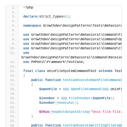
<
?php
declare
(
strict_types=
1
)
;
namespace
 Growthdev\DesignPatterns\Tests\Behavioral\
use
 Growthdev\DesignPatterns\Behavioral\Command\File
use
 Growthdev\DesignPatterns\Behavioral\Command\Open
use
 Growthdev\DesignPatterns\Behavioral\Command\Writ
use
 Growthdev\DesignPatterns\Behavioral\Command\Clos
use
Growthdev\DesignPatterns\Behavioral\Command\Receiver\
use
 PHPUnit\Framework\TestCase;
final
class
 UnixFileSystemCommandTest 
extends
 TestCa
{
public
function
testCanExecuteOpenFileCommand
()
:
{
$openFile
 = 
new
OpenFileCommand
(
new
 UnixFile
$invoker
 = 
new
FileInvoker
(
$openFile
)
;
$invoker
->
execute
()
;
$this
->
expectOutputString
(
"Unix file file.sh
}
public
function
testCanExecuteWrittingFileComman