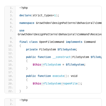
<
?php
declare
(
strict_types=
1
)
;
namespace
 Growthdev\DesignPatterns\Behavioral\Comman
use
Growthdev\DesignPatterns\Behavioral\Command\Receiver\
final
class
 OpenFileCommand 
implements
 Command
{
private
 FileSystem 
$fileSystem
;
public
function
__construct
(
FileSystem 
$fileSyst
{
$this
->
fileSystem
 = 
$fileSystem
;
}
public
function
execute
()
: void
{
$this
->
fileSystem
->
openFile
()
;
}
}
<
?php