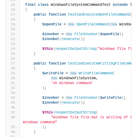
final
class
 WindowsFileSystemCommandTest 
extends
 Tes
{
public
function
testCanExecuteOpenFileCommand
()
:
{
$openFile
 = 
new
OpenFileCommand
(
new
 WindowsF
$invoker
 = 
new
FileInvoker
(
$openFile
)
;
$invoker
->
execute
()
;
$this
->
expectOutputString
(
"Windows file file
}
public
function
testCanExecuteWrittingFileComman
{
$writeFile
 = 
new
WriteFileCommand
(
new
 WindowsFileSystem,
'sh Windows command'
)
;
$invoker
 = 
new
FileInvoker
(
$writeFile
)
;
$invoker
->
execute
()
;
$this
->
expectOutputString
(
"Windows file file.bat is writing of the 
Windows command"
)
;
}