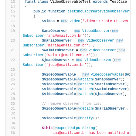
final
class
 VideoObservableTest 
extends
 TestCase
{
public
function
testShouldCreateVideoObservers
()
{
$video
 = 
new
Video
(
'Video: Create Obsever Pa
$anaObserver
 = 
new
VideoObserver
(
new
Subscriber
(
'ana@email.com.br'
))
;
$mariaObserver
 = 
new
VideoObserver
(
new
Subscriber
(
'maria@email.com.br'
))
;
$walmirObserver
 = 
new
VideoObserver
(
new
Subscriber
(
'walmir@email.com.br'
))
;
$joaoObserver
 = 
new
VideoObserver
(
new
Subscriber
(
'joao@email.com.br'
))
;
$videoObservable
 = 
new
VideoObservable
(
$vide
$videoObservable
->
attach
(
$anaObserver
)
;
$videoObservable
->
attach
(
$mariaObserver
)
;
$videoObservable
->
attach
(
$walmirObserver
)
;
$videoObservable
->
attach
(
$joaoObserver
)
;
// remove observer from list
$videoObservable
->
detach
(
$mariaObserver
)
;
$videoObservable
->
notify
()
;
$this
->
expectOutputString
(
"ana@email.com.br has been notified of \"