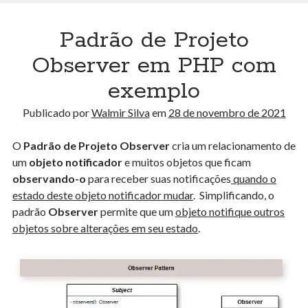
Como Evitar Problemas ao Configurar um Ambiente Nextjs + Antd +
Tailwind + Typescript: Pensamento Sistêmico para Programadores
13 de junho de 2024
Padrão de Projeto
Entendendo o Algoritmo Hourglass Sum em Arrays 2D
29 de novembro de 2023
Observer em PHP com
Métricas Avançadas : Explorando a Média Winsorizada, Média de
exemplo
Médias, Desvio Absoluto Mediano e Média Logarítmica
7 de novembro de 2023
Publicado por
Walmir Silva
em
28 de novembro de 2021
O
Padrão de Projeto Observer
cria um relacionamento de
Arquivos
um
objeto notificador
e muitos objetos que ficam
Arquivos
observando-o
para receber suas notificações
quando o
estado deste objeto notificador mudar
. Simplificando, o
padrão
Observer
permite que um
objeto notifique outros
Algorithm Playground
objetos sobre alterações em seu estado
.
Algoritmos
Data Science
Design Pattern
Docker
E-book