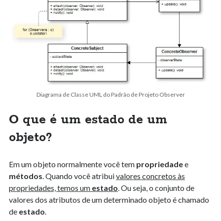
Estatística
Fluência Inglês
Fundamentos de Software
Infraestrutura
Java
Machine Learning
Matemática
Padrões de Projetos
Diagrama de Classe UML do Padrão de Projeto Observer
PHP
O que é um estado de um
Programação
Sistemas de Numeração
objeto?
sources
Tecnologia e Sociedade
Em um objeto normalmente você tem
propriedade
e
Uncategorized
métodos
. Quando você atribui
valores concretos às
propriedades, temos um
estado
. Ou seja, o conjunto de
valores dos atributos de um determinado objeto é chamado
de
estado
.