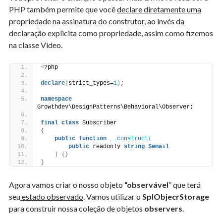
PHP também permite que você
declare diretamente uma
propriedade na assinatura do construtor,
ao invés da
declaração explicita como propriedade, assim como fizemos
na classe Video.
<
?php
declare
(
strict_types=
1
)
;
namespace
Growthdev\DesignPatterns\Behavioral\Observer;
final
class
 Subscriber
{
public
function
__construct
(
public
 readonly 
string
$email
)
{}
}
Agora vamos criar o nosso objeto
“observável
” que terá
seu
estado observado
. Vamos utilizar o
SplObjecrStorage
para construir nossa coleção de objetos
observers
.