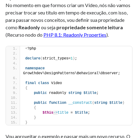
No momento em que formos criar um Vídeo, nós não vamos
precisar trocar seu título em tempo de execução, com isso,
para passar novos conceitos, vou definir sua propriedade
como
Readonly
ou seja
propriedade somente leitura
(Recurso nodo do
PHP 8.1: Readonly Properties
).
<
?php
declare
(
strict_types=
1
)
;
namespace
Growthdev\DesignPatterns\Behavioral\Observer;
final
class
 Video
{
public
 readonly 
string
$title
;
public
function
__construct
(
string
$title
)
{
$this
->
title
 = 
$title
;
}
}
Vou aproveitar o exemplo e passar mais um novo recurso. O