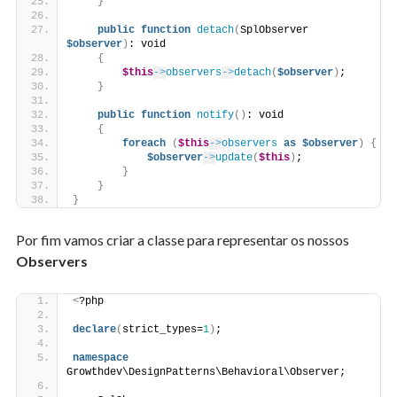
}
public
function
detach
(
SplObserver 
$observer
)
: void
{
$this
->
observers
->
detach
(
$observer
)
;
}
public
function
notify
()
: void
{
foreach
(
$this
->
observers
as
$observer
)
{
$observer
->
update
(
$this
)
;
}
}
}
Por fim vamos criar a classe para representar os nossos
Observers
<
?php
declare
(
strict_types=
1
)
;
namespace
Growthdev\DesignPatterns\Behavioral\Observer;