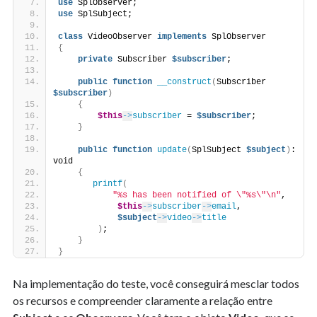
use
 SplObserver;
use
 SplSubject;
class
 VideoObserver 
implements
 SplObserver
{
private
 Subscriber 
$subscriber
;
public
function
__construct
(
Subscriber 
$subscriber
)
{
$this
->
subscriber
 = 
$subscriber
;
}
public
function
update
(
SplSubject 
$subject
)
: 
void
{
printf
(
"%s has been notified of \"%s\"\n"
, 
$this
->
subscriber
->
email
, 
$subject
->
video
->
title
)
;
}
}
Na implementação do teste, você conseguirá mesclar todos
os recursos e compreender claramente a relação entre