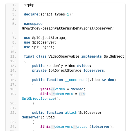
<
?php
declare
(
strict_types=
1
)
;
namespace
Growthdev\DesignPatterns\Behavioral\Observer;
use
 SplObjectStorage;
use
 SplObserver;
use
 SplSubject;
final
class
 VideoObservable 
implements
 SplSubject
{
public
 readonly Video 
$video
;
private
 SplObjectStorage 
$observers
;
public
function
__construct
(
Video 
$video
)
{
$this
->
video
 = 
$video
;
$this
->
observers
 = 
new
SplObjectStorage
()
;  
}
public
function
attach
(
SplObserver 
$observer
)
: void
{
$this
->
observers
->
attach
(
$observer
)
;