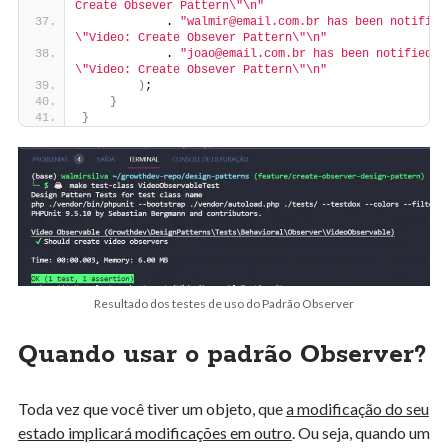
Create Obsever Pattern\"\n"
            . 
"walmir@email.com.br has been notified 
\"Video: Create Obsever Pattern\"\n"
            . 
"joao@email.com.br has been notified of
\"Video: Create Obsever Pattern\"\n"
)
;
}
}
Resultado dos testes de uso do Padrão Observer
Quando usar o padrão Observer?
Toda vez que você tiver um objeto, que
a modificação do seu
estado implicará modificações em outro
. Ou seja, quando um