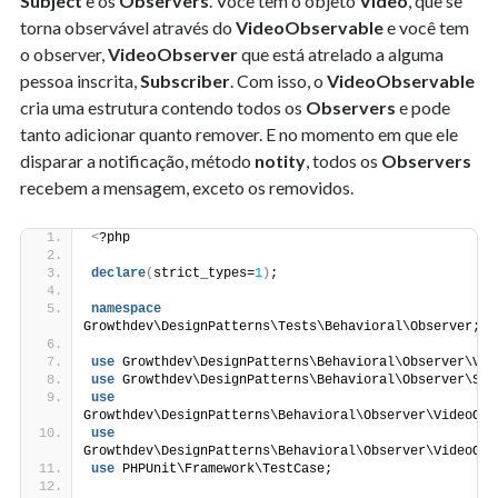
Subject
e os
Observers
. Você tem o objeto
Video
, que se
torna observável através do
VideoObservable
e você tem
o observer,
VideoObserver
que está atrelado a alguma
pessoa inscrita,
Subscriber
. Com isso, o
VideoObservable
cria uma estrutura contendo todos os
Observers
e pode
tanto adicionar quanto remover. E no momento em que ele
disparar a notificação, método
notity
, todos os
Observers
recebem a mensagem, exceto os removidos.
<
?php
declare
(
strict_types=
1
)
;
namespace
Growthdev\DesignPatterns\Tests\Behavioral\Observer;
use
 Growthdev\DesignPatterns\Behavioral\Observer\Vid
use
 Growthdev\DesignPatterns\Behavioral\Observer\Sub
use
Growthdev\DesignPatterns\Behavioral\Observer\VideoObs
use
Growthdev\DesignPatterns\Behavioral\Observer\VideoObs
use
 PHPUnit\Framework\TestCase;