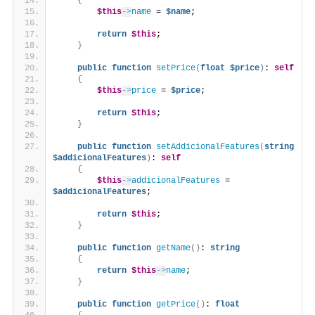
{
$this
->
name
 = 
$name
;
return
$this
;
}
public
function
setPrice
(
float
$price
)
: 
self
{
$this
->
price
 = 
$price
;
return
$this
;
}
public
function
setAddicionalFeatures
(
string
$addicionalFeatures
)
: 
self
{
$this
->
addicionalFeatures
 = 
$addicionalFeatures
;
return
$this
;
}
public
function
getName
()
: 
string
{
return
$this
->
name
;
}
public
function
getPrice
()
: 
float