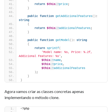
{
return
$this
->
price
;
}
public
function
getAddicionalFeatures
()
: 
string
{
return
$this
->
addicionalFeatures
;
}
public
function
getModel
()
: 
string
{
return
sprintf
(
'Model name: %s, Price: %.2f, 
Addicional Features: %s'
,
$this
->
name
,
$this
->
price
,
$this
->
addicionalFeatures
)
;
}
}
Agora vamos criar as classes concretas apenas
implementando o método clone.
<
?php