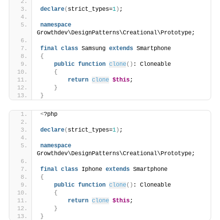
declare
(
strict_types=
1
)
;
namespace
Growthdev\DesignPatterns\Creational\Prototype;
final
class
 Samsung 
extends
 Smartphone
{
public
function
clone
()
: Cloneable
{
return
clone
$this
;
}
}
<
?php
declare
(
strict_types=
1
)
;
namespace
Growthdev\DesignPatterns\Creational\Prototype;
final
class
 Iphone 
extends
 Smartphone
{
public
function
clone
()
: Cloneable
{
return
clone
$this
;
}
}