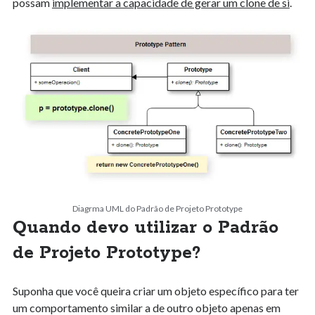
possam
implementar a capacidade de gerar um clone de si
.
Estatística
Fluência Inglês
Fundamentos de Software
Infraestrutura
Java
Machine Learning
Matemática
Padrões de Projetos
PHP
Programação
Sistemas de Numeração
sources
Diagrma UML do Padrão de Projeto Prototype
Tecnologia e Sociedade
Quando devo utilizar o Padrão
Uncategorized
de Projeto Prototype?
Suponha que você queira criar um objeto específico para ter
um comportamento similar a de outro objeto apenas em