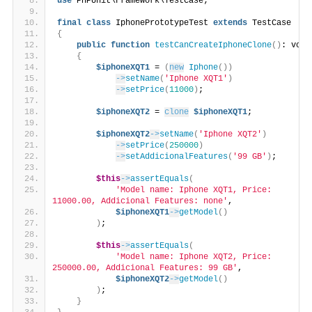
use
 PHPUnit\Framework\TestCase;
final
class
 IphonePrototypeTest 
extends
 TestCase
{
public
function
testCanCreateIphoneClone
()
: void
{
$iphoneXQT1
 = 
(
new
Iphone
())
->
setName
(
'Iphone XQT1'
)
->
setPrice
(
11000
)
;
$iphoneXQT2
 = 
clone
$iphoneXQT1
;
$iphoneXQT2
->
setName
(
'Iphone XQT2'
)
->
setPrice
(
250000
)
->
setAddicionalFeatures
(
'99 GB'
)
;
$this
->
assertEquals
(
'Model name: Iphone XQT1, Price: 
11000.00, Addicional Features: none'
,
$iphoneXQT1
->
getModel
()
)
;
$this
->
assertEquals
(
'Model name: Iphone XQT2, Price: 
250000.00, Addicional Features: 99 GB'
,
$iphoneXQT2
->
getModel
()
)
;
}