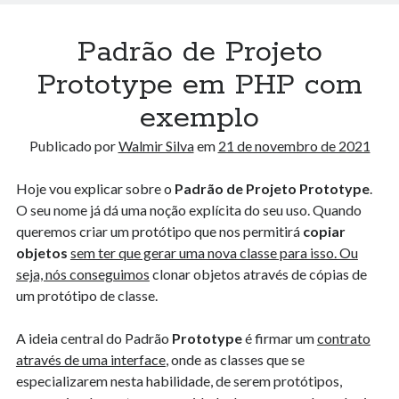
Como Evitar Problemas ao Configurar um Ambiente Nextjs + Antd +
Tailwind + Typescript: Pensamento Sistêmico para Programadores
13 de junho de 2024
Padrão de Projeto
Entendendo o Algoritmo Hourglass Sum em Arrays 2D
29 de novembro de 2023
Prototype em PHP com
Métricas Avançadas : Explorando a Média Winsorizada, Média de
exemplo
Médias, Desvio Absoluto Mediano e Média Logarítmica
7 de novembro de 2023
Publicado por
Walmir Silva
em
21 de novembro de 2021
Hoje vou explicar sobre o
Padrão de Projeto Prototype
.
Arquivos
O seu nome já dá uma noção explícita do seu uso. Quando
Arquivos
queremos criar um protótipo que nos permitirá
copiar
objetos
sem ter que gerar uma nova classe para isso. Ou
seja, nós conseguimos
clonar objetos através de cópias de
Algorithm Playground
um protótipo de classe.
Algoritmos
Data Science
A ideia central do Padrão
Prototype
é firmar um
contrato
Design Pattern
através de uma interface
, onde as classes que se
Docker
especializarem nesta habilidade, de serem protótipos,
E-book