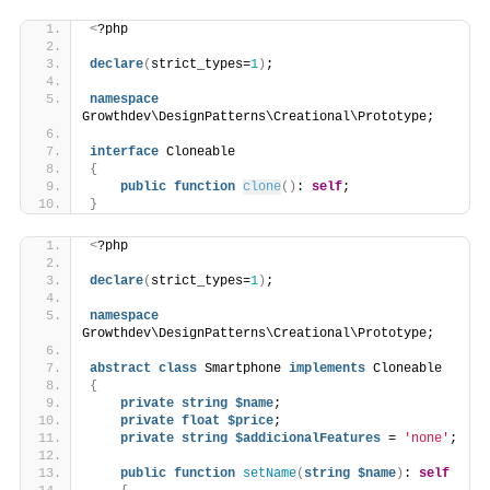
<
?php
declare
(
strict_types=
1
)
;
namespace
Growthdev\DesignPatterns\Creational\Prototype;
interface
 Cloneable
{
public
function
clone
()
: 
self
;
}
<
?php
declare
(
strict_types=
1
)
;
namespace
Growthdev\DesignPatterns\Creational\Prototype;
abstract
class
 Smartphone 
implements
 Cloneable
{
private
string
$name
;
private
float
$price
;
private
string
$addicionalFeatures
 = 
'none'
;
public
function
setName
(
string
$name
)
: 
self