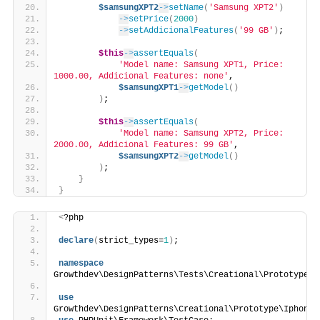
$samsungXPT2
->
setName
(
'Samsung XPT2'
)
->
setPrice
(
2000
)
->
setAddicionalFeatures
(
'99 GB'
)
;
$this
->
assertEquals
(
'Model name: Samsung XPT1, Price: 
1000.00, Addicional Features: none'
,
$samsungXPT1
->
getModel
()
)
;
$this
->
assertEquals
(
'Model name: Samsung XPT2, Price: 
2000.00, Addicional Features: 99 GB'
,
$samsungXPT2
->
getModel
()
)
;
}
}
<
?php
declare
(
strict_types=
1
)
;
namespace
Growthdev\DesignPatterns\Tests\Creational\Prototype;
use
Growthdev\DesignPatterns\Creational\Prototype\Iphone;