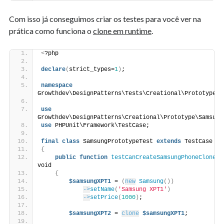
Com isso já conseguimos criar os testes para você ver na
prática como funciona o
clone em runtime
.
<
?php
declare
(
strict_types=
1
)
;
namespace
Growthdev\DesignPatterns\Tests\Creational\Prototype;
use
Growthdev\DesignPatterns\Creational\Prototype\Samsung
use
 PHPUnit\Framework\TestCase;
final
class
 SamsungPrototypeTest 
extends
 TestCase
{
public
function
testCanCreateSamsungPhoneClone
()
void
{
$samsungXPT1
 = 
(
new
Samsung
())
->
setName
(
'Samsung XPT1'
)
->
setPrice
(
1000
)
;
$samsungXPT2
 = 
clone
$samsungXPT1
;