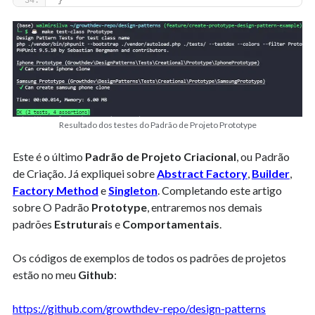
}
Resultado dos testes do Padrão de Projeto Prototype
Este é o último
Padrão de Projeto Criacional
, ou Padrão
de Criação. Já expliquei sobre
Abstract Factory
,
Builder
,
Factory Method
e
Singleton
. Completando este artigo
sobre O Padrão
Prototype
, entraremos nos demais
padrões
Estruturai
s e
Comportamentais
.
Os códigos de exemplos de todos os padrões de projetos
estão no meu
Github
:
https://github.com/growthdev-repo/design-patterns