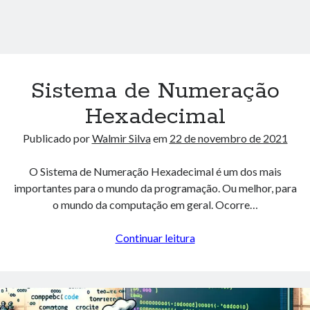
Como Evitar Problemas ao Configurar um Ambiente Nextjs + Antd +
Tailwind + Typescript: Pensamento Sistêmico para Programadores
13 de junho de 2024
Entendendo o Algoritmo Hourglass Sum em Arrays 2D
29 de novembro de 2023
Métricas Avançadas : Explorando a Média Winsorizada, Média de
Sistema de Numeração
Médias, Desvio Absoluto Mediano e Média Logarítmica
7 de novembro de 2023
Hexadecimal
Publicado por
Walmir Silva
em
22 de novembro de 2021
Arquivos
O Sistema de Numeração Hexadecimal é um dos mais
Arquivos
importantes para o mundo da programação. Ou melhor, para
o mundo da computação em geral. Ocorre…
Algorithm Playground
Sistema
Continuar leitura
Algoritmos
de
Data Science
Numeração
Design Pattern
Hexadecimal
Docker
E-book