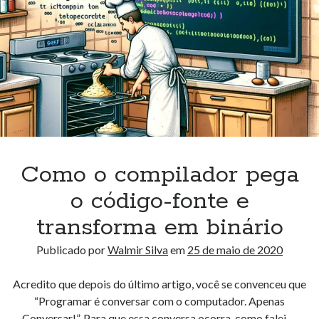
Estatística
Fluência Inglês
Fundamentos de Software
Infraestrutura
Java
Machine Learning
Matemática
Padrões de Projetos
PHP
Como o compilador pega
Programação
Sistemas de Numeração
o código-fonte e
sources
transforma em binário
Tecnologia e Sociedade
Uncategorized
Publicado por
Walmir Silva
em
25 de maio de 2020
Acredito que depois do último artigo, você se convenceu que
“Programar é conversar com o computador. Apenas
Conversar!”. Para que essa conversa ocorra, como falei,…