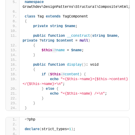
namespace
Growthdev\DesignPatterns\Structural\Composite\Html;
class
 Tag 
extends
 TagComponent
{
private
string
$name
;
public
function
__construct
(
string
$name,
private
 ?
string
$content
 = 
null
)
{
$this
->
name
 = 
$name
;
}
public
function
display
()
: void
{
if
(
$this
->
content
)
{
echo
"<{$this->name}>{$this->content}
</{$this->name}>\n"
;
}
else
{
echo
"<{$this->name} />\n"
;
}
}
}
<
?php
declare
(
strict_types=
1
)
;