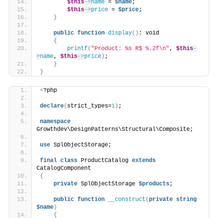
$this
->
name
 = 
$name
;
$this
->
price
 = 
$price
;
}
public
function
display
()
: void
{
printf
(
"Product: %s R$ %.2f\n"
, 
$this
-
>
name
, 
$this
->
price
)
;
}
}
<
?php
declare
(
strict_types=
1
)
;
namespace
Growthdev\DesignPatterns\Structural\Composite;
use
 SplObjectStorage;
final
class
 ProductCatalog 
extends
CatalogComponent
{
private
 SplObjectStorage 
$products
;
public
function
__construct
(
private
string
$name
)
{