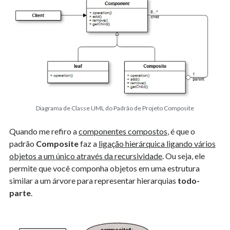
Estatística
Fluência Inglês
Fundamentos de Software
Infraestrutura
Java
Machine Learning
Matemática
Padrões de Projetos
Diagrama de Classe UML do Padrão de Projeto Composite
PHP
Programação
Quando me refiro a
componentes compostos
, é que o
Sistemas de Numeração
padrão
Composite
faz a
ligação hierárquica ligando vários
sources
objetos a um único através da recursividade
. Ou seja, ele
Tecnologia e Sociedade
permite que você componha objetos em uma estrutura
Uncategorized
similar a um árvore para representar hierarquias
todo-
parte
.