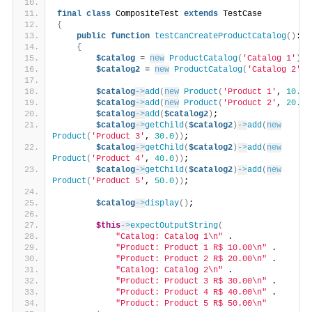
final
class
 CompositeTest 
extends
 TestCase
{
public
function
testCanCreateProductCatalog
()
: v
{
$catalog
 = 
new
ProductCatalog
(
'Catalog 1'
)
;
$catalog2
 = 
new
ProductCatalog
(
'Catalog 2'
)
;
$catalog
->
add
(
new
Product
(
'Product 1'
, 
10.0
)
$catalog
->
add
(
new
Product
(
'Product 2'
, 
20.0
)
$catalog
->
add
(
$catalog2
)
;
$catalog
->
getChild
(
$catalog2
)
->
add
(
new
Product
(
'Product 3'
, 
30.0
))
;
$catalog
->
getChild
(
$catalog2
)
->
add
(
new
Product
(
'Product 4'
, 
40.0
))
;
$catalog
->
getChild
(
$catalog2
)
->
add
(
new
Product
(
'Product 5'
, 
50.0
))
;
$catalog
->
display
()
;
$this
->
expectOutputString
(
"Catalog: Catalog 1\n"
 .
"Product: Product 1 R$ 10.00\n"
 .
"Product: Product 2 R$ 20.00\n"
 .
"Catalog: Catalog 2\n"
 .
"Product: Product 3 R$ 30.00\n"
 .
"Product: Product 4 R$ 40.00\n"
 .
"Product: Product 5 R$ 50.00\n"