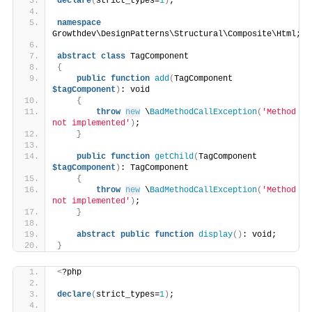
declare
(
strict_types=
1
)
;
namespace
Growthdev\DesignPatterns\Structural\Composite\Html;
abstract
class
 TagComponent
{
public
function
add
(
TagComponent 
$tagComponent
)
: void
{
throw
new
 \
BadMethodCallException
(
'Method 
not implemented'
)
;
}
public
function
getChild
(
TagComponent 
$tagComponent
)
: TagComponent
{
throw
new
 \
BadMethodCallException
(
'Method 
not implemented'
)
;
}
abstract
public
function
display
()
: void;
}
<
?php
declare
(
strict_types=
1
)
;