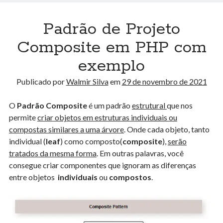
Como Evitar Problemas ao Configurar um Ambiente Nextjs + Antd +
Tailwind + Typescript: Pensamento Sistêmico para Programadores
13 de junho de 2024
Padrão de Projeto
Entendendo o Algoritmo Hourglass Sum em Arrays 2D
29 de novembro de 2023
Composite em PHP com
Métricas Avançadas : Explorando a Média Winsorizada, Média de
exemplo
Médias, Desvio Absoluto Mediano e Média Logarítmica
7 de novembro de 2023
Publicado por
Walmir Silva
em
29 de novembro de 2021
O
Padrão Composite
é um padrão
estrutural
que nos
Arquivos
permite
criar objetos em estruturas individuais ou
Arquivos
compostas similares a uma árvore
. Onde cada objeto, tanto
individual (
leaf
) como composto(
composite
),
serão
tratados da mesma forma
. Em outras palavras, você
Algorithm Playground
consegue criar componentes que ignoram as diferenças
Algoritmos
entre objetos
individuais
ou
compostos
.
Data Science
Design Pattern
Docker
E-book