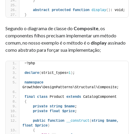
}
abstract
protected
function
display
()
: void;
}
Segundo o diagrama de classe do
Composite
, os
componentes filhos precisam implementar um método
comum, no nosso exemplo é o método é o
display
assinado
como abstrato para forçar sua implementação;
<
?php
declare
(
strict_types=
1
)
;
namespace
Growthdev\DesignPatterns\Structural\Composite;
final
class
 Product 
extends
 CatalogComponent
{
private
string
$name
;
private
float
$price
;
public
function
__construct
(
string
$name,
float
$price
)
{