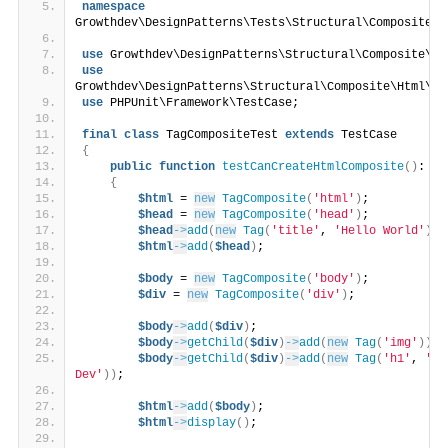
namespace
Growthdev\DesignPatterns\Tests\Structural\Composite\H
use
 Growthdev\DesignPatterns\Structural\Composite\Ht
use
Growthdev\DesignPatterns\Structural\Composite\Html\Ta
use
 PHPUnit\Framework\TestCase;
final
class
 TagCompositeTest 
extends
 TestCase
{
public
function
testCanCreateHtmlComposite
()
: vo
{
$html
 = 
new
TagComposite
(
'html'
)
;
$head
 = 
new
TagComposite
(
'head'
)
;
$head
->
add
(
new
Tag
(
'title'
, 
'Hello World'
))
;
$html
->
add
(
$head
)
;
$body
 = 
new
TagComposite
(
'body'
)
;
$div
 = 
new
TagComposite
(
'div'
)
;
$body
->
add
(
$div
)
;
$body
->
getChild
(
$div
)
->
add
(
new
Tag
(
'img'
))
;
$body
->
getChild
(
$div
)
->
add
(
new
Tag
(
'h1'
, 
'Gr
Dev'
))
;
$html
->
add
(
$body
)
;
$html
->
display
()
;