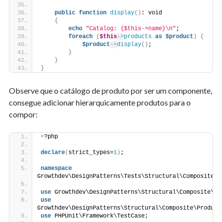
public
function
display
()
: void
{
echo
"Catalog: {$this->name}\n"
;
foreach
(
$this
->
products
as
$product
)
{
$product
->
display
()
;
}
}
}
Observe que o catálogo de produto por ser um componente,
consegue adicionar hierarquicamente produtos para o
compor:
<
?php
declare
(
strict_types=
1
)
;
namespace
Growthdev\DesignPatterns\Tests\Structural\Composite;
use
 Growthdev\DesignPatterns\Structural\Composite\Pr
use
Growthdev\DesignPatterns\Structural\Composite\Product
use
 PHPUnit\Framework\TestCase;