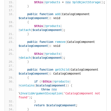
$this
->
products
 = 
new
SplObjectStorage
()
;
}
public
function
add
(
CatalogComponent 
$catalogComponent
)
: void
{
$this
->
products
-
>
attach
(
$catalogComponent
)
;
}
public
function
remove
(
CatalogComponent 
$catalogComponent
)
: void
{
$this
->
products
-
>
detach
(
$catalogComponent
)
;
}
public
function
getChild
(
CatalogComponent 
$catalogComponent
)
: CatalogComponent
{
if
(
!
$this
->
products
-
>
contains
(
$catalogComponent
))
{
throw
new
\
InvalidArgumentException
(
'CatalogComponent not 
found'
)
;
}
return
$catalogComponent
;
}