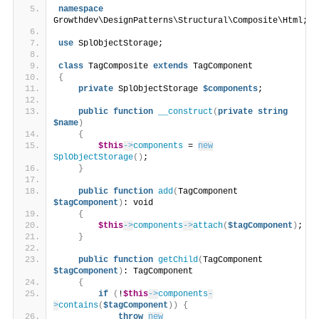
namespace
Growthdev\DesignPatterns\Structural\Composite\Html;
use
 SplObjectStorage;
class
 TagComposite 
extends
 TagComponent
{
private
 SplObjectStorage 
$components
;
public
function
__construct
(
private
string
$name
)
{
$this
->
components
 = 
new
SplObjectStorage
()
;
}
public
function
add
(
TagComponent 
$tagComponent
)
: void
{
$this
->
components
->
attach
(
$tagComponent
)
;
}
public
function
getChild
(
TagComponent 
$tagComponent
)
: TagComponent
{
if
(
!
$this
->
components
-
>
contains
(
$tagComponent
))
{
throw
new