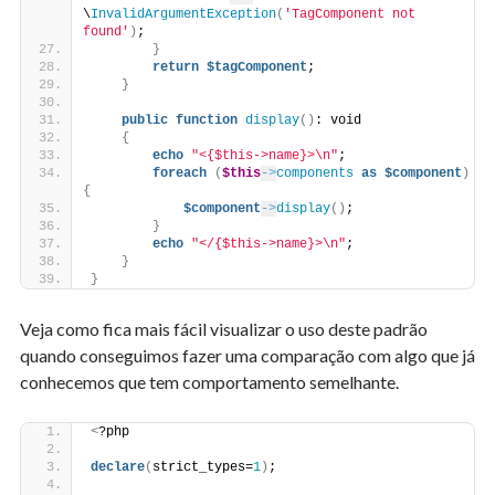
\
InvalidArgumentException
(
'TagComponent not 
found'
)
;
}
return
$tagComponent
;
}
public
function
display
()
: void
{
echo
"<{$this->name}>\n"
;
foreach
(
$this
->
components
as
$component
)
{
$component
->
display
()
;
}
echo
"</{$this->name}>\n"
;
}
}
Veja como fica mais fácil visualizar o uso deste padrão
quando conseguimos fazer uma comparação com algo que já
conhecemos que tem comportamento semelhante.
<
?php
declare
(
strict_types=
1
)
;