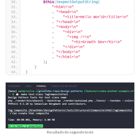
$this
->
expectOutputString
(
"<html>\n"
            . 
"<head>\n"
            .    
"<title>Hello World</title>\n"
            . 
"</head>\n"
            . 
"<body>\n"
            .    
"<div>\n"
            .      
"<img />\n"
            .        
"<h1>Growth Dev</h1>\n"
            .    
"</div>\n"
            . 
"</body>\n"
            . 
"</html>\n"
)
;
}
}
Resultado do segundo teste