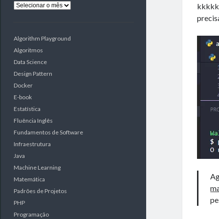
Arquivos
kkkkk
precis
Algorithm Playground
Algoritmos
Data Science
Design Pattern
Docker
E-book
Estatística
Fluência Inglês
Fundamentos de Software
Infraestrutura
Java
Machine Learning
Ag
Matemática
ma
Padrões de Projetos
pe
PHP
Programação