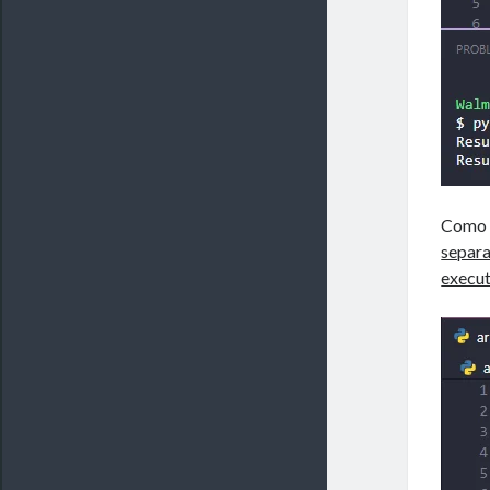
Como v
separa
execut