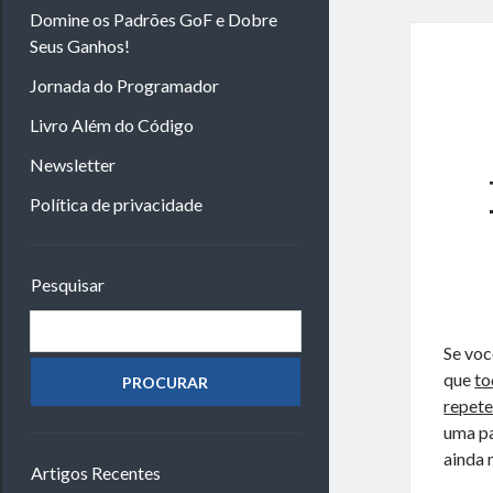
Domine os Padrões GoF e Dobre
Seus Ganhos!
Jornada do Programador
Livro Além do Código
Newsletter
Política de privacidade
Barra
Pesquisar
Lateral
Procurar
Se voc
que
to
repet
uma pa
ainda n
Artigos Recentes