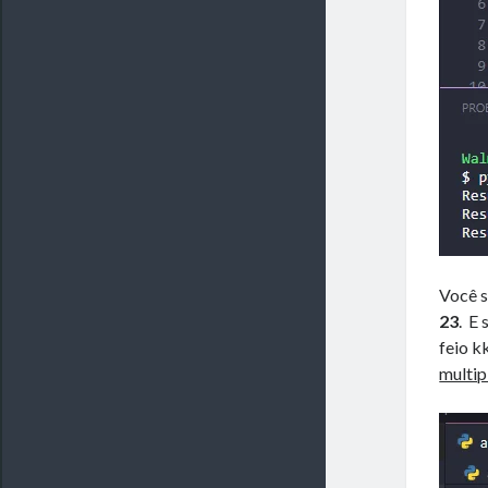
Você s
23
. E 
feio 
multip