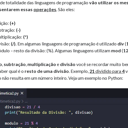
de totalidade das linguagens de programação
vão utilizar os m
sentarem essas
operações
. São eles:
ição:
(+)
btração:
(-)
ltiplicação:
(*)
visão:
(/).
Em algumas linguagens de programação é utilizado
div
(
dulo – resto da divisão: (%). Algumas linguagens utilizam
mod
(
1
o
,
subtração
,
multiplicação
e
divisão
você se recordar muito be
aber qual é o
resto de uma divisão
. Exemplo,
21
dividido para
4
v
o não resulta em um número inteiro. Veja um exemplo no Python: