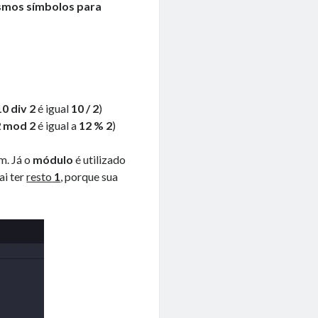
esmos símbolos para
10 div 2
é igual
10 / 2
)
2 mod 2
é igual a
12 % 2
)
m. Já o
módulo
é utilizado
ai ter
resto
1
, porque sua