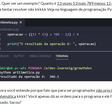
. Quer ver um exemplo? Quanto é
13 vezes 53 mais 789 menos 12 
a tentar resolver não kkkkk Veja na linguagem de programação Py
ora você entende porque falo que para ser programador
não preci
temática
kkkk? Você apenas dá as ordens para o programa e ele f
sado. Sacou?