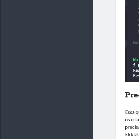
Pre
Essa 
os cri
precis
kkkkk.