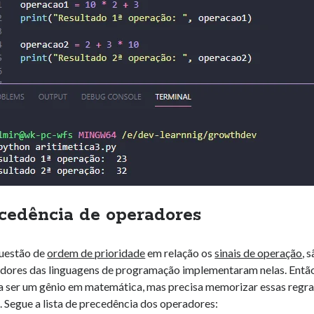
cedência de operadores
questão de
ordem de prioridade
em relação os
sinais de operação
, 
adores das linguagens de programação implementaram nelas. Então
a ser um gênio em matemática, mas precisa memorizar essas regras
 Segue a lista de precedência dos operadores: