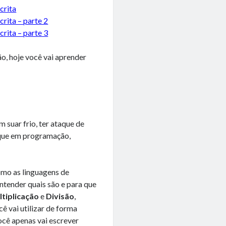
crita
rita – parte 2
rita – parte 3
, hoje você vai aprender
suar frio, ter ataque de
 que em programação,
omo as linguagens de
tender quais são e para que
ltiplicação
e
Divisão
,
ê vai utilizar de forma
ocê apenas vai escrever