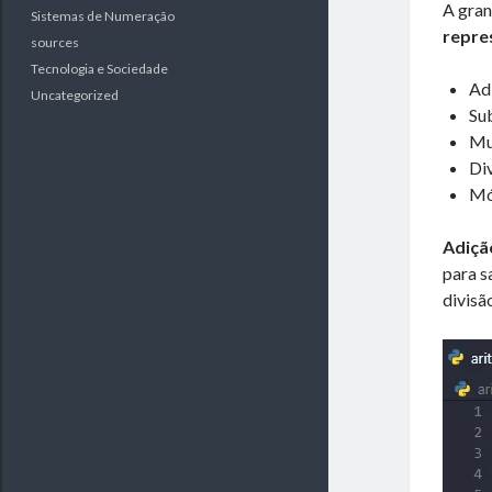
A gran
Sistemas de Numeração
repre
sources
Tecnologia e Sociedade
Ad
Uncategorized
Su
Mu
Di
Mó
Adiçã
para s
divisã