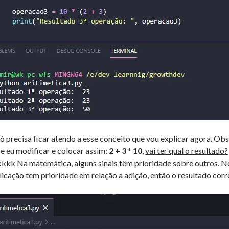
ó precisa ficar atendo a esse conceito que vou explicar agora. O
se eu modificar e colocar assim:
2 + 3 * 10
,
vai ter qual o resultado?
kkkkk Na matemática,
alguns sinais têm prioridade sobre outros
. N
licação tem prioridade em relação a adição
, então o resultado cor