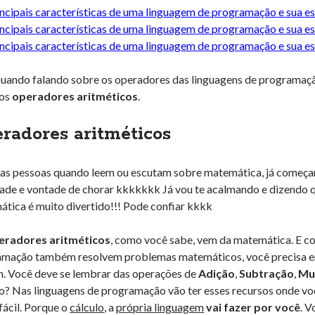
incipais características de uma linguagem de programação e sua es
ncipais características de uma linguagem de programação e sua esc
ncipais características de uma linguagem de programação e sua esc
uando falando sobre os operadores das linguagens de programação
 os
operadores aritméticos
.
radores aritméticos
s pessoas quando leem ou escutam sobre matemática, já começam 
ade e vontade de chorar kkkkkkk Já vou te acalmando e dizendo
tica é muito divertido!!! Pode confiar kkkk
eradores aritméticos
, como você sabe, vem da matemática. E c
mação também resolvem problemas matemáticos, você precisa en
. Você deve se lembrar das operações de
Adição
,
Subtração
,
Mu
o? Nas linguagens de programação vão ter esses recursos onde voc
fácil. Porque o
cálculo
, a
própria linguagem
vai fazer por você
. V