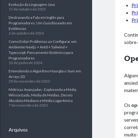
Evolução da Linguagem Java
Pr
17 de outubro de 2025
Pri
Destravando a Fala em Inglês para
Pri
Programadores: Um Guia Baseado em
Evidências
2 de outubro de 2024
Contin
Como Evitar Problemas ao Configurar um
sobre
Ambiente Nextjs + Antd + Tailwind +
Typescript: Pensamento Sistêmico para
Ope
Programadores
13 de junho de 2024
Entendendo o Algoritmo Hourglass Sum em
Alguma
Arrays 2D
29 de novembro de 2023
ansied
Métricas Avançadas : Explorando a Média
matemá
Winsorizada, Média de Médias, Desvio
Absoluto Mediano e Média Logarítmica
Os
op
7 de novembro de 2023
progra
servem
corret
Arquivos
muito 