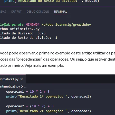
ocê pode observar, o primeiro exemplo deste artigo
utilizar os 
ções das “precedências” das operações
. Ou seja, o que estiver den
ado primeiro
. Veja mais um exemplo: