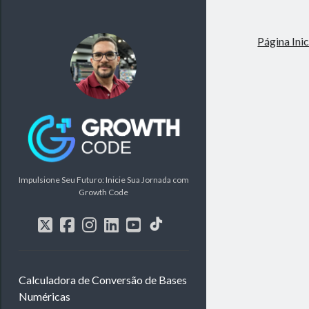
Página Inic
GrowthCode
Impulsione Seu Futuro: Inicie Sua Jornada com
Growth Code
social_icon_custom_
twitter
facebook
instagram
linkedin
youtube
Calculadora de Conversão de Bases
Numéricas